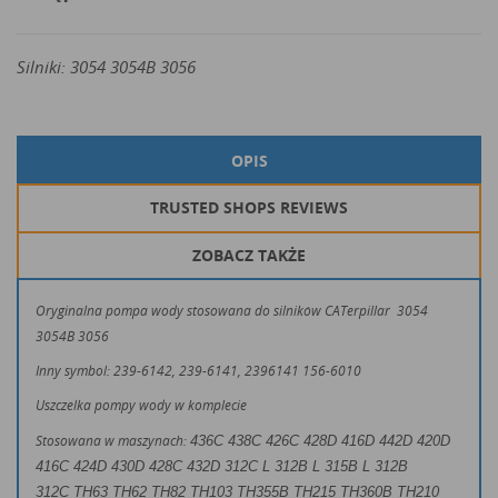
Silniki: 3054 3054B 3056
OPIS
TRUSTED SHOPS REVIEWS
ZOBACZ TAKŻE
Oryginalna pompa wody stosowana do silników CATerpillar
3054
3054B 3056
Inny symbol: 239-6142, 239-6141, 2396141 156-6010
Uszczelka pompy wody w komplecie
Stosowana w maszynach:
436C 438C 426C 428D 416D 442D 420D
416C 424D 430D 428C 432D
312C L 312B L 315B L 312B
312C
TH63 TH62 TH82 TH103 TH355B TH215 TH360B TH210