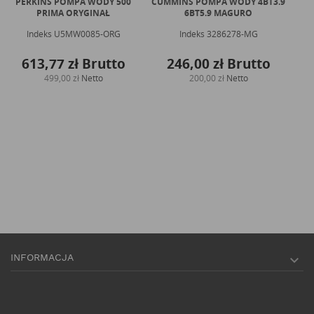
PERKINS POMPA WODY 500
CUMMINS POMPA WODY 4BT3.9
CA
PRIMA ORYGINAŁ
6BT5.9 MAGURO
P
Indeks
U5MW0085-ORG
Indeks
3286278-MG
613,77 zł
Brutto
246,00 zł
Brutto
499,00 zł
Netto
200,00 zł
Netto
INFORMACJA
