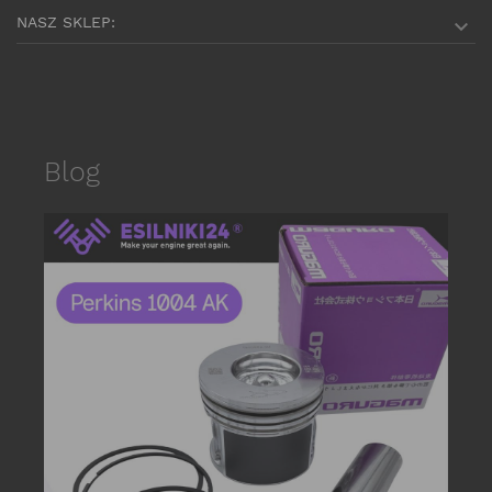
NASZ SKLEP:

Blog
date_r
P