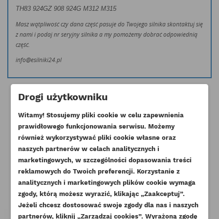
TH83
924GZ 908 924G
M312 M315
Masz wątpliwość czy dana część pasuje do Twojego silnika skontaktuj się
z nami i podaj nr seryjny silnika a my pomożemy dobrać odpowiednią
część.
info@esilniki24.pl
Drogi użytkowniku
Witamy! Stosujemy pliki cookie w celu zapewnienia
prawidłowego funkcjonowania serwisu. Możemy
Klienci którzy zakupili ten produkt
również wykorzystywać pliki cookie własne oraz
naszych partnerów w celach analitycznych i
kupili również:
marketingowych, w szczególności dopasowania treści
reklamowych do Twoich preferencji. Korzystanie z
analitycznych i marketingowych plików cookie wymaga
zgody, którą możesz wyrazić, klikając „Zaakceptuj”.
Jeżeli chcesz dostosować swoje zgody dla nas i naszych
partnerów, kliknij „Zarządzaj cookies”. Wyrażoną zgodę