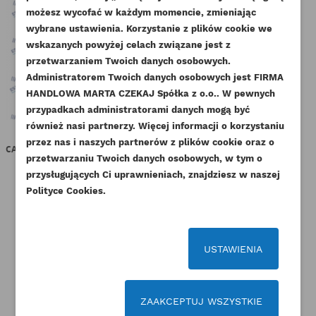
UTWÓRZ LISTĘ ŻYCZEŃ
możesz wycofać w każdym momencie, zmieniając
ZALOGUJ SIĘ
wybrane ustawienia. Korzystanie z plików cookie we
NAZWA LISTY ŻYCZEŃ
wskazanych powyżej celach związane jest z
Musisz być zalogowany by zapisać produkty na
DODAJ DO LISTY ŻYCZEŃ
przetwarzaniem Twoich danych osobowych.
swojej liście życzeń.
Administratorem Twoich danych osobowych jest FIRMA
add_circle_outline
Stwórz nową listę życzeń
HANDLOWA MARTA CZEKAJ Spółka z o.o.. W pewnych
przypadkach administratorami danych mogą być
Anuluj
Zaloguj się
Anuluj
Utwórz listę życzeń
również nasi partnerzy. Więcej informacji o korzystaniu
przez nas i naszych partnerów z plików cookie oraz o
CAT ŁĄCZNIK TERMOSTATU 3054
CAT TULEJKA KORBOWODU
PER
przetwarzaniu Twoich danych osobowych, w tym o
3056
35MM 3054 3056 KMP
przysługujących Ci uprawnieniach, znajdziesz w naszej
Indeks
141-0838AM
Indeks
067-6158-KMP
Polityce Cookies.
84,87 zł
Brutto
12,96 zł
Brutto
69,00 zł
Netto
10,54 zł
Netto
USTAWIENIA
ZAAKCEPTUJ WSZYSTKIE