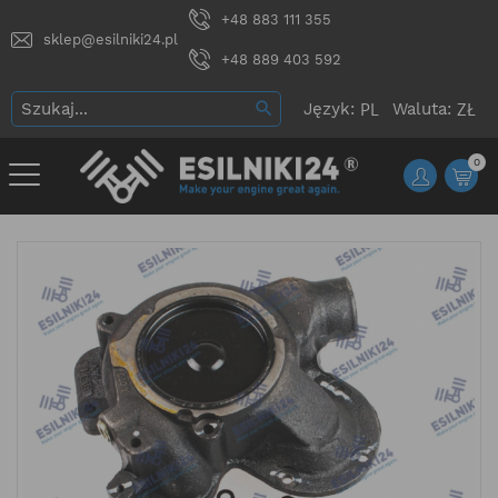
+48 883 111 355
sklep@esilniki24.pl
+48 889 403 592
Język:
Waluta:
0