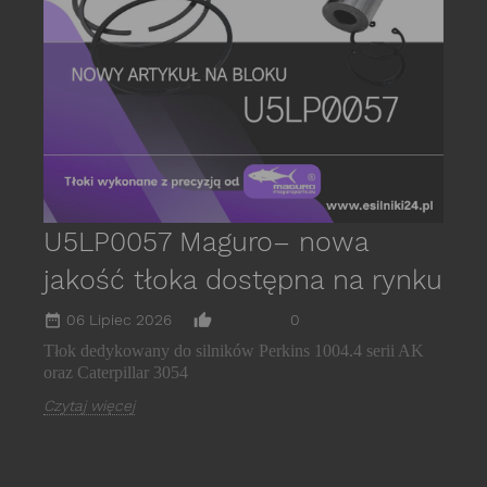
s
E
C
U5LP0057 Maguro– nowa
jakość tłoka dostępna na rynku
date_range
thumb_up_alt
06 Lipiec 2026
0
Tłok dedykowany do silników Perkins 1004.4 serii AK
oraz Caterpillar 3054
Czytaj więcej