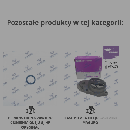
Pozostałe produkty w tej kategorii:
PERKINS ORING ZAWORU
CASE POMPA OLEJU 5250 9030
PER
CIŚNIENIA OLEJU GJ HP
MAGURO
BA
ORYGINAŁ