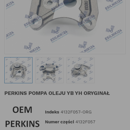
PERKINS POMPA OLEJU YB YH ORYGINAŁ
Indeks
4132F057-ORG
Numer części
4132F057