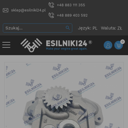
+48 883 111 355
sklep@esilniki24.pl
+48 889 403 592
Język:
Waluta:
0