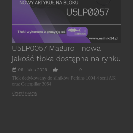
U5LP0057 Maguro– nowa
jakość tłoka dostępna na rynku
date_range
thumb_up_alt
06 Lipiec 2026
0
Tłok dedykowany do silników Perkins 1004.4 serii AK
oraz Caterpillar 3054
Czytaj więcej