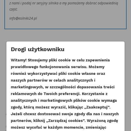
z nami i podaj nr seryjny silnika a my pomożemy dobrać odpowiednią
część.
info@esilniki24.pl
Drogi użytkowniku
Witamy! Stosujemy pliki cookie w celu zapewnienia
Klienci którzy zakupili ten produkt
prawidłowego funkcjonowania serwisu. Możemy
również wykorzystywać pliki cookie własne oraz
kupili również:
naszych partnerów w celach analitycznych i
marketingowych, w szczególności dopasowania treści
reklamowych do Twoich preferencji. Korzystanie z
analitycznych i marketingowych plików cookie wymaga
zgody, którą możesz wyrazić, klikając „Zaakceptuj”.
Jeżeli chcesz dostosować swoje zgody dla nas i naszych
partnerów, kliknij „Zarządzaj cookies”. Wyrażoną zgodę
UTWÓRZ LISTĘ ŻYCZEŃ
możesz wycofać w każdym momencie, zmieniając
ZALOGUJ SIĘ