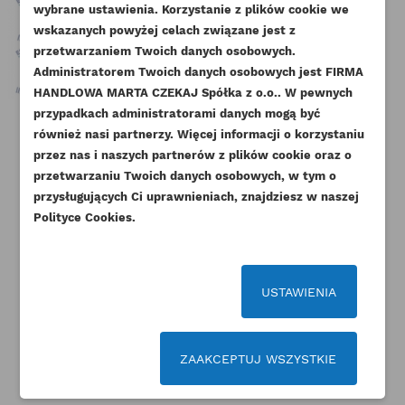
wybrane ustawienia. Korzystanie z plików cookie we
NAZWA LISTY ŻYCZEŃ
wskazanych powyżej celach związane jest z
Musisz być zalogowany by zapisać produkty na
DODAJ DO LISTY ŻYCZEŃ
przetwarzaniem Twoich danych osobowych.
swojej liście życzeń.
Administratorem Twoich danych osobowych jest FIRMA
add_circle_outline
Stwórz nową listę życzeń
HANDLOWA MARTA CZEKAJ Spółka z o.o.. W pewnych
przypadkach administratorami danych mogą być
Anuluj
Zaloguj się
Anuluj
Utwórz listę życzeń
również nasi partnerzy. Więcej informacji o korzystaniu
PERKINS SZKLANKA
PERKINS ŁĄCZNIK CHŁODNICY
PE
POPYCHACZA ORYGINAŁ
OLEJU AB AK AM ESTABO
przez nas i naszych partnerów z plików cookie oraz o
przetwarzaniu Twoich danych osobowych, w tym o
Indeks
3142U031-ORG
Indeks
3383H002AM
przysługujących Ci uprawnieniach, znajdziesz w naszej
Dostępny
Dostępny
Polityce Cookies.
43,05 zł
Brutto
23,37 zł
Brutto
35,00 zł
Netto
19,00 zł
Netto
USTAWIENIA
ZAAKCEPTUJ WSZYSTKIE