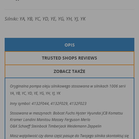
Silniki
:
YA, YB, YC, YD, YE, YG, YH, YJ, YK
OPIS
TRUSTED SHOPS REVIEWS
ZOBACZ TAKŻE
Oryginalna pompa oleju silnikowego stosowana w silnikach 1006 serii
YA, YB, YC, YD, YE, YG, YH, YJ, YK
Inny symbol: 4132F044, 4132F029, 4132F023
Stosowana w maszynach: Bobcat Fuchs Hyster Hyundai JCB Komatsu
Kramer Landini Manitou Massey Ferguson Merlo
O&K Schaeff Steinbock Timberjack Weidemann Zeppelin
Masz wątpliwość czy dana część pasuje do Twojego silnika skontaktuj się