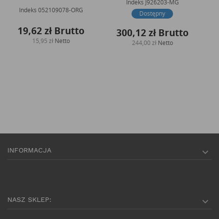
Indeks
J926203-MG
Indeks
052109078-ORG
Dostępny
19,62 zł
Brutto
300,12 zł
Brutto
15,95 zł
Netto
244,00 zł
Netto
INFORMACJA

NASZ SKLEP:
