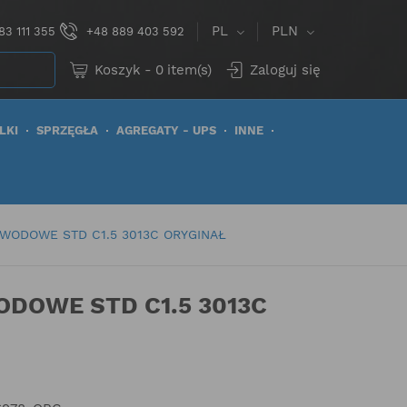
PL
PLN
83 111 355
+48 889 403 592
Koszyk
-
0
item(s)
Zaloguj się
LKI
SPRZĘGŁA
AGREGATY - UPS
INNE
WODOWE STD C1.5 3013C ORYGINAŁ
DOWE STD C1.5 3013C