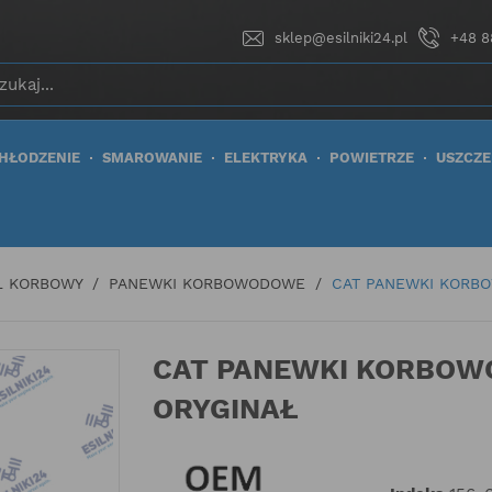
sklep@esilniki24.pl
+48 8
HŁODZENIE
SMAROWANIE
ELEKTRYKA
POWIETRZE
USZCZE
Ł KORBOWY
PANEWKI KORBOWODOWE
CAT PANEWKI KORBO
CAT PANEWKI KORBOWO
ORYGINAŁ