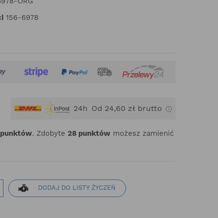
6978-ORG
i
156-6978
24h
Od 24,60 zł brutto
punktów
. Zdobyte
28
punktów
możesz zamienić
DODAJ DO LISTY ŻYCZEŃ