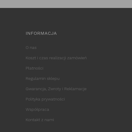
INFORMACJA
O nas
Koszt i czas realizacji zamówień
Płatności
Regulamin sklepu
Gwarancja, Zwroty i Reklamacje
Polityka prywatności
Współpraca
Kontakt z nami