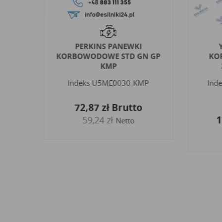
I
PERKINS PANEWKI
D
KORBOWODOWE STD GN GP
KO
...
KMP
-MG
Indeks
U5ME0030-KMP
Ind
o
72,87 zł
Brutto
1
59,24 zł
Netto