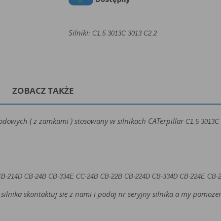

Silniki:
C1.5 3013C 3013 C2.2
ZOBACZ TAKŻE
owych ( z zamkami ) stosowany w silnikach CATerpillar
C1.5 3013C
CB-214D CB-24B CB-334E CC-24B CB-22B CB-224D CB-334D CB-224E CB-
silnika skontaktuj się z nami i podaj nr seryjny silnika a my pomo