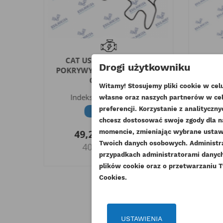
TORA
CAT USZCZELKA DOLNA
CAT 
Drogi użytkowniku
C2.2
POKRYWY ZAWORÓW 3013C
ORYGINAŁ
In
Witamy! Stosujemy pliki cookie w ce
G
Indeks
235-7012-ORG
własne oraz naszych partnerów w cel
UT
preferencji. Korzystanie z analitycz
Dostępny
chcesz dostosować swoje zgody dla n
ZA
3
49,20 zł
Brutto
momencie, zmieniając wybrane ustawi
NA
Twoich danych osobowych. Administ
40,00 zł
Netto
Mu
DO
przypadkach administratorami danych 
plików cookie oraz o przetwarzaniu T
Cookies.
USTAWIENIA