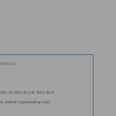
 3013 C2.2
225E CB-335D CB-214E
303.5 302.5
żemy dobrać odpowiednią część.