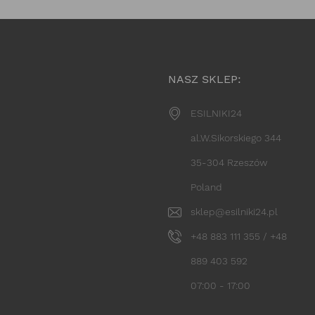
NASZ SKLEP:
ESILNIKI24
al.W.Sikorskiego 344
35-304 Rzeszów
Poland
sklep@esilniki24.pl
+48 883 111 355 / +48
889 403 592
07:00 - 17:00