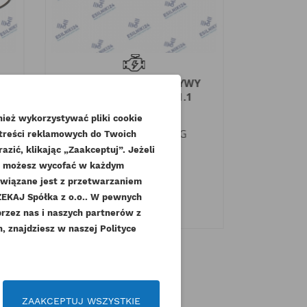
E
CAT USZCZELKA POKRYWY
CAT USZ
ZAWORÓW 3013C C1.1
WYDECH
ORYGINAŁ
ież wykorzystywać pliki cookie
Indeks
235-5531-ORG
Indek
 treści reklamowych do Twoich
zić, klikając „Zaakceptuj”. Jeżeli
Dostępny
dę możesz wycofać w każdym
72,57 zł
Brutto
12,
związane jest z przetwarzaniem
KAJ Spółka z o.o.. W pewnych
59,00 zł
1
Netto
.
przez nas i naszych partnerów z
 znajdziesz w naszej Polityce
czeń
ZAAKCEPTUJ WSZYSTKIE