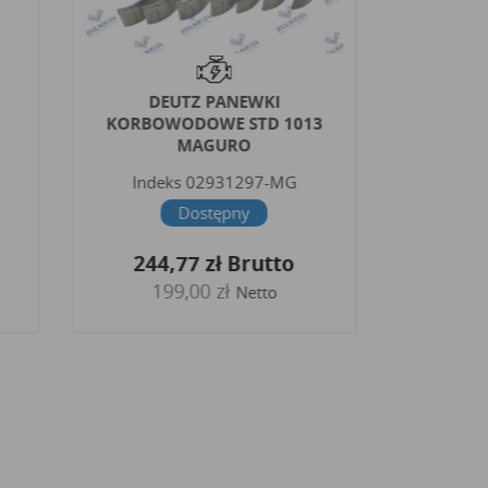
DEUTZ PANEWKI
C
KORBOWODOWE STD 1013
KORBO
MAGURO
30
Indeks
02931297-MG
Inde
Dostępny
244,77 zł
Brutto
121
199,00 zł
9
Netto