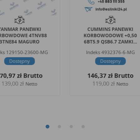
YANMAR PANEWKI
CUMMINS PANEWKI
RBOWDOWE 4TNV88
KORBOWODOWE +0,50
3TNE84 MAGURO
6BT5.9 QSB6.7 ZAMKI...
eks
129150-23600-MG
Indeks
4932376-6-MG
Dostępny
Dostępny
70,97 zł
Brutto
146,37 zł
Brutto
139,00 zł
119,00 zł
Netto
Netto