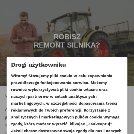
ROBISZ
REMONT SILNIKA?
Drogi użytkowniku
Witamy! Stosujemy pliki cookie w celu zapewnienia
prawidłowego funkcjonowania serwisu. Możemy
również wykorzystywać pliki cookie własne oraz
Nasza oferta panewek głównych
naszych partnerów w celach analitycznych i
marketingowych, w szczególności dopasowania treści
W naszej ofercie znajdą Państwo szeroki wybór
reklamowych do Twoich preferencji. Korzystanie z
panewek głównych
przeznaczonych do różnorodnych
analitycznych i marketingowych plików cookie wymaga
zgody, którą możesz wyrazić, klikając „Zaakceptuj”.
modeli i serii silników, zarówno standardowych, jak i
Jeżeli chcesz dostosować swoje zgody dla nas i naszych
nadmiarowych. Dzięki naszej bogatej ofercie,