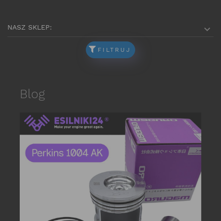
NASZ SKLEP:

FILTRUJ
Blog
date_r