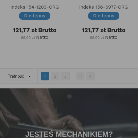
Indeks
154-1203-ORG
Indeks
156-6977-ORG
Dostępny
Dostępny
121,77 zł
Brutto
121,77 zł
Brutto
Netto
Netto
99,00 zł
99,00 zł
…
Trafność


1
2
3
17
JESTEŚ MECHANIKIEM?