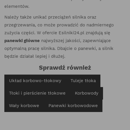
elementów.
Należy także unikać przeciążeń silnika oraz
przegrzewania, co może prowadzić do nadmiernego
zużycia części. W ofercie Esilniki24.pl znajdują się
panewki główne
najwyższej jakości, zapewniające
optymalną pracę silnika. Dbajcie o panewki, a silnik
będzie działał lepiej i dłużej.
Sprawdź również
Układ korbowo-tłokowy
Tuleje tłoka
Tłoki i pierścienie tłokowe
Korbowody
Wały korbowe
Panewki korbowodowe