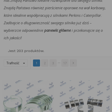
nas znajdą Państwo idealne rozwiązanie dla swojego silnika.
Znajdą Państwo również pierścienie oporowe na wał korbowy,
które idealnie współpracują z silnikami Perkins i Caterpillar.
Zadbajcie o długowieczność swojego silnika już dziś –
wybierzcie odpowiednie
panewki główne
i przekonajcie się o
ich jakości!
Jest 203 produktów.
…
Trafność


1
2
3
17