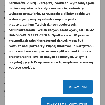
partnerów, kliknij „Zarządzaj cookies”. Wyrażoną zgodę
UTWÓRZ LISTĘ ŻYCZEŃ
obejmującej różnorodne rozmiary, jesteśmy w stanie
ZALOGUJ SIĘ
możesz wycofać w każdym momencie, zmieniając
((MODALTITLE))
zaspokoić potrzeby najbardziej wymagających klientów.
wybrane ustawienia. Korzystanie z plików cookie we
Panewki główne
dostępne są zarówno w wersji
NAZWA LISTY ŻYCZEŃ
wskazanych powyżej celach związane jest z
Musisz być zalogowany by zapisać produkty na
((confirmMessage))
DODAJ DO LISTY ŻYCZEŃ
standardowej, idealnej dla większości silników, jak i w
przetwarzaniem Twoich danych osobowych.
swojej liście życzeń.
Administratorem Twoich danych osobowych jest FIRMA
wersji nadmiarowej, która sprawdzi się w bardziej
add_circle_outline
Stwórz nową listę życzeń
HANDLOWA MARTA CZEKAJ Spółka z o.o.. W pewnych
specyficznych zastosowaniach.
((cancelText))
((modalDeleteText))
przypadkach administratorami danych mogą być
Anuluj
Zaloguj się
Anuluj
Utwórz listę życzeń
Produkty dostępne na stronie Esilniki24.pl
również nasi partnerzy. Więcej informacji o korzystaniu
przez nas i naszych partnerów z plików cookie oraz o
charakteryzują się wysoką jakością i są dedykowane do
przetwarzaniu Twoich danych osobowych, w tym o
konkretnego modelu silnika, co zapewnia idealne
przysługujących Ci uprawnieniach, znajdziesz w naszej
dopasowanie. Nasz zespół doświadczonych
Polityce Cookies.
pracowników gwarantuje profesjonalne doradztwo oraz
szybką realizację zamówień, dzięki czemu produkty są
dostępne od ręki. Serdecznie zapraszamy do zapoznania
USTAWIENIA
się z pełną ofertą
panewek głównych
, która zaspokoi
nawet najbardziej wysokie wymagania. Zapraszamy do
Esilniki24.pl!
ZAAKCEPTUJ WSZYSTKIE