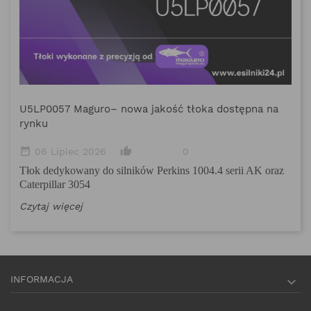
M
date_range
Po
sp
U5LP0057 Maguro– nowa jakość tłoka dostępna na
rynku
Eu
Cz
date_range
thumb_up_alt
06 Lipiec 2026
0
Tłok dedykowany do silników Perkins 1004.4 serii AK oraz
Caterpillar 3054
Czytaj więcej
INFORMACJA
