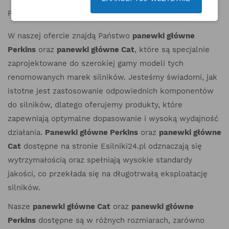
Panewki główne do silników perkins i cat
W naszej ofercie znajdą Państwo
panewki główne
Perkins
oraz
panewki główne Cat
, które są specjalnie
zaprojektowane do szerokiej gamy modeli tych
renomowanych marek silników. Jesteśmy świadomi, jak
istotne jest zastosowanie odpowiednich komponentów
do silników, dlatego oferujemy produkty, które
zapewniają optymalne dopasowanie i wysoką wydajność
działania.
Panewki główne Perkins
oraz
panewki główne
Cat
dostępne na stronie Esilniki24.pl odznaczają się
wytrzymałością oraz spełniają wysokie standardy
jakości, co przekłada się na długotrwałą eksploatację
silników.
Nasze
panewki główne Cat
oraz
panewki główne
Perkins
dostępne są w różnych rozmiarach, zarówno