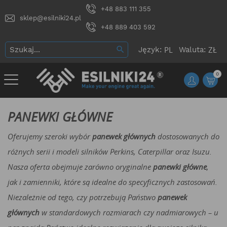
+48 883 111 355
sklep@esilniki24.pl
+48 889 403 592
Język:
Waluta:
0
PANEWKI GŁÓWNE
Oferujemy szeroki wybór
panewek głównych
dostosowanych do
różnych serii i modeli silników Perkins, Caterpillar oraz Isuzu.
Nasza oferta obejmuje zarówno oryginalne
panewki główne
,
jak i zamienniki, które są idealne do specyficznych zastosowań.
Niezależnie od tego, czy potrzebują Państwo
panewek
głównych
w standardowych rozmiarach czy nadmiarowych – u