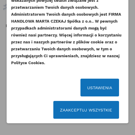
NAZWA LISTY ŻYCZEŃ
wskazanych powyżej celach związane jest z
Musisz być zalogowany by zapisać produkty na
DODAJ DO LISTY ŻYCZEŃ
przetwarzaniem Twoich danych osobowych.
swojej liście życzeń.
Administratorem Twoich danych osobowych jest FIRMA
add_circle_outline
Stwórz nową listę życzeń
HANDLOWA MARTA CZEKAJ Spółka z o.o.. W pewnych
PERKINS KOLANKO TURBINY
PERKINS ZAWÓR CIŚNIENIA
P
przypadkach administratorami danych mogą być
Anuluj
Zaloguj się
1004.4 ESTABO
OLEJU AB AK ORYGINAŁ
Anuluj
Utwórz listę życzeń
również nasi partnerzy. Więcej informacji o korzystaniu
Indeks
3766E011AM
Indeks
4138A054-ORG
przez nas i naszych partnerów z plików cookie oraz o
Dostępny
Dostępny
przetwarzaniu Twoich danych osobowych, w tym o
przysługujących Ci uprawnieniach, znajdziesz w naszej
244,77 zł
Brutto
269,37 zł
Brutto
Polityce Cookies.
199,00 zł
Netto
219,00 zł
Netto
USTAWIENIA
ZAAKCEPTUJ WSZYSTKIE