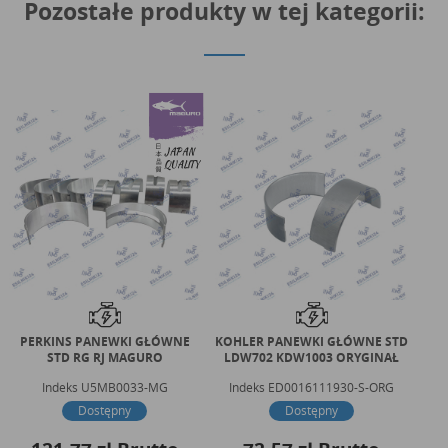
Pozostałe produkty w tej kategorii:
PERKINS PANEWKI GŁÓWNE
KOHLER PANEWKI GŁÓWNE STD
C
STD RG RJ MAGURO
LDW702 KDW1003 ORYGINAŁ
Indeks
U5MB0033-MG
Indeks
ED0016111930-S-ORG
Dostępny
Dostępny