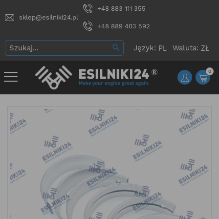
+48 883 111 355
sklep@esilniki24.pl
+48 889 403 592
Język:
Waluta:
0