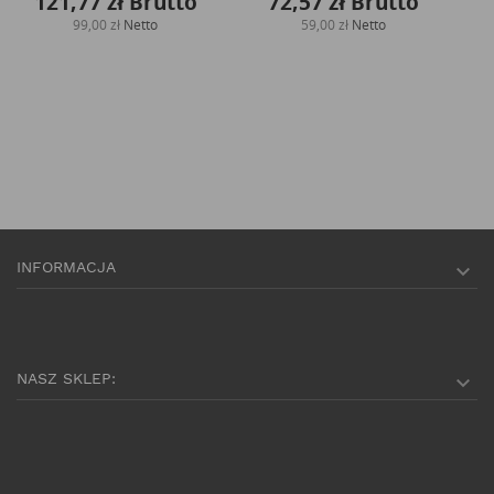
121,77 zł
Brutto
72,57 zł
Brutto
99,00 zł
Netto
59,00 zł
Netto
INFORMACJA

NASZ SKLEP:
