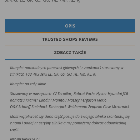
OPIS
TRUSTED SHOPS REVIEWS
ZOBACZ TAKŻE
Komplet nominalnych panewek głównych ( z zamkami ) stosowany w
silnikach 103 403 serii EL, GK, GS, GU, HL, HM, KE, KJ
Komplet na cały silnik
Stosowany w maszynach: CATerpillar, Bobcat Fuchs Hyster Hyundai JCB
Komatsu Kramer Landini Manitou Massey Ferguson Merlo
O&K Schaeff Steinbock Timberjack Weidemann Zeppelin Case Mccormick
Masz wątpliwość czy dana część pasuje do Twojego silnika skontaktuj się
z nami i podaj nr seryjny silnika a my pomożemy dobrać odpowiednią
część.
info@esilniki24.pl