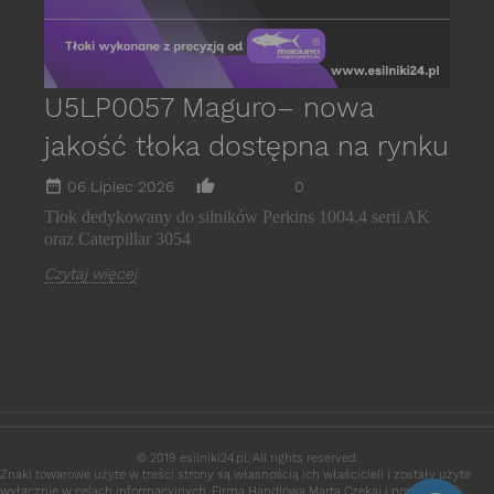
U5LP0057 Maguro– nowa
jakość tłoka dostępna na rynku
date_range
thumb_up_alt
06 Lipiec 2026
0
Tłok dedykowany do silników Perkins 1004.4 serii AK
oraz Caterpillar 3054
Czytaj więcej
© 2019 esilniki24.pl. All rights reserved.
Znaki towarowe użyte w treści strony są własnością ich właścicieli i zostały użyte
wyłącznie w celach informacyjnych. Firma Handlowa Marta Czekaj i portal