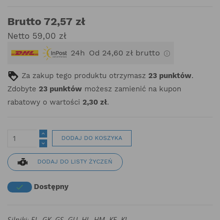
Brutto 72,57 zł
Netto 59,00 zł
24h
Od 24,60 zł brutto
Za zakup tego produktu otrzymasz
23
punktów
.
Zdobyte
23
punktów
możesz zamienić na kupon
rabatowy o wartości
2,30 zł
.
DODAJ DO KOSZYKA
DODAJ DO LISTY ŻYCZEŃ
Dostępny

Silniki: EL, GK, GS, GU, HL, HM, KE, KJ