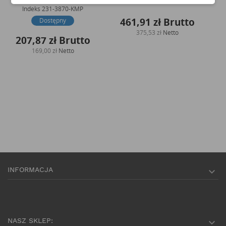
Indeks
240-9954-KMP
Indeks
231-3870-KMP
461,91 zł
Brutto
Dostępny
375,53 zł
Netto
207,87 zł
Brutto
169,00 zł
Netto
INFORMACJA

NASZ SKLEP:
