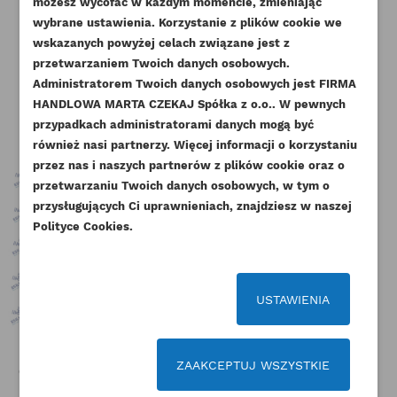
ZALOGUJ SIĘ
możesz wycofać w każdym momencie, zmieniając
wybrane ustawienia. Korzystanie z plików cookie we
NAZWA LISTY ŻYCZEŃ
wskazanych powyżej celach związane jest z
Musisz być zalogowany by zapisać produkty na
DODAJ DO LISTY ŻYCZEŃ
przetwarzaniem Twoich danych osobowych.
swojej liście życzeń.
Pozostałe produkty w tej kategorii:
Administratorem Twoich danych osobowych jest FIRMA
add_circle_outline
Stwórz nową listę życzeń
HANDLOWA MARTA CZEKAJ Spółka z o.o.. W pewnych
przypadkach administratorami danych mogą być
Anuluj
Zaloguj się
Anuluj
Utwórz listę życzeń
również nasi partnerzy. Więcej informacji o korzystaniu
przez nas i naszych partnerów z plików cookie oraz o
przetwarzaniu Twoich danych osobowych, w tym o
przysługujących Ci uprawnieniach, znajdziesz w naszej
Polityce Cookies.
USTAWIENIA
ZAAKCEPTUJ WSZYSTKIE
CAT KORBOWÓD 3013C C1.6
CAT KORBOWÓD 3054 3056
KMP
SA