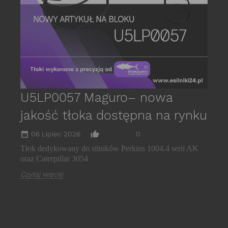
C
U5LP0057 Maguro– nowa
jakość tłoka dostępna na rynku
date_range
thumb_up_alt
06 Lipiec 2026
0
Tłok dedykowany do silników Perkins 1004.4 serii AK
oraz Caterpillar 3054
Czytaj więcej