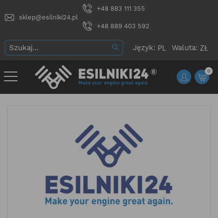
+48 883 111 355
sklep@esilniki24.pl
+48 889 403 592
Język:
Waluta:
0