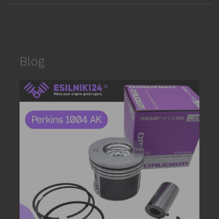
Blog
date_r
P
s
E