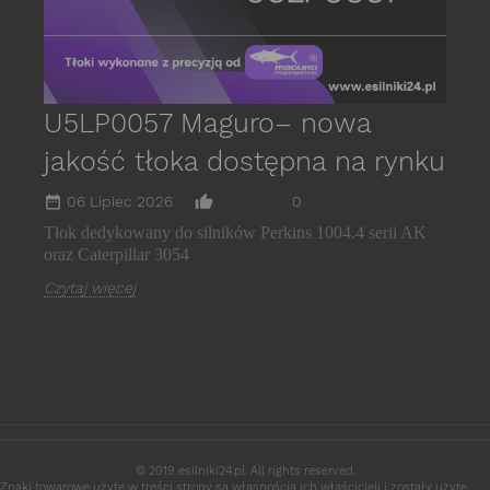
U5LP0057 Maguro– nowa
jakość tłoka dostępna na rynku
date_range
thumb_up_alt
06 Lipiec 2026
0
Tłok dedykowany do silników Perkins 1004.4 serii AK
oraz Caterpillar 3054
Czytaj więcej
© 2019 esilniki24.pl. All rights reserved.
Znaki towarowe użyte w treści strony są własnością ich właścicieli i zostały użyte