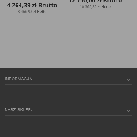
12 750,00 zł
Brutto
4 264,39 zł
Brutto
8
10 365,85 zł
Netto
3 466,98 zł
Netto
INFORMACJA

NASZ SKLEP:
