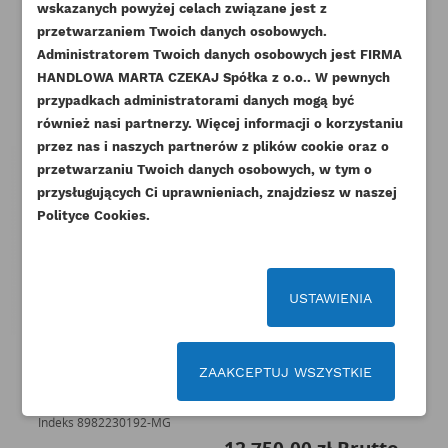
NAZWA LISTY ŻYCZEŃ
wskazanych powyżej celach związane jest z
Musisz być zalogowany by zapisać produkty na
DODAJ DO LISTY ŻYCZEŃ
przetwarzaniem Twoich danych osobowych.
swojej liście życzeń.
Pozostałe produkty w tej kategorii:
Administratorem Twoich danych osobowych jest FIRMA
add_circle_outline
Stwórz nową listę życzeń
HANDLOWA MARTA CZEKAJ Spółka z o.o.. W pewnych
przypadkach administratorami danych mogą być
Anuluj
Zaloguj się
Anuluj
Utwórz listę życzeń
również nasi partnerzy. Więcej informacji o korzystaniu
przez nas i naszych partnerów z plików cookie oraz o
przetwarzaniu Twoich danych osobowych, w tym o
przysługujących Ci uprawnieniach, znajdziesz w naszej
Polityce Cookies.
USTAWIENIA
ZAAKCEPTUJ WSZYSTKIE
ISUZU GŁOWICA 4JJ1 TIER 3
CAT GŁOWICA 3054 ORYGINAŁ
MAGURO
Indeks
163-9254-ORG
Indeks
8982230192-MG