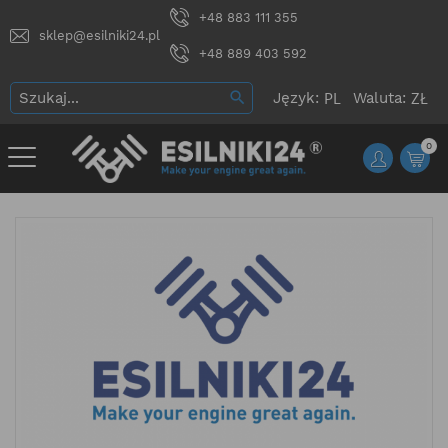
+48 883 111 355
sklep@esilniki24.pl
+48 889 403 592
Język:
Waluta:
0